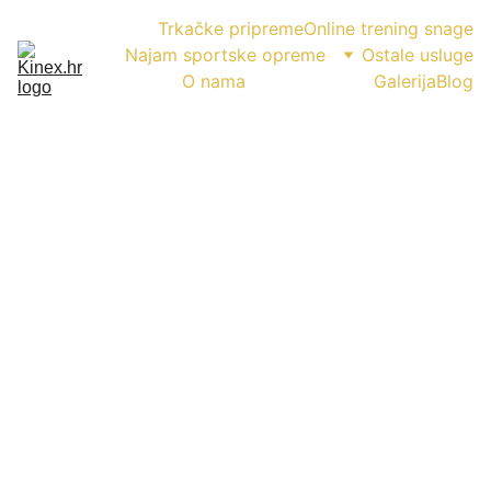
Trkačke pripreme
Online trening snage
Najam sportske opreme
Ostale usluge
O nama
Pace kalkulator
Galerija
Blog